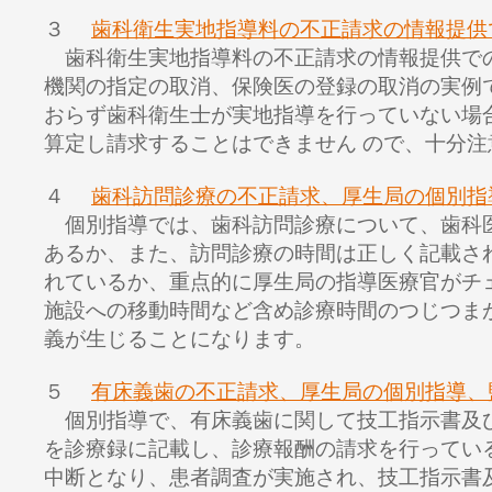
３
歯科衛生実地指導料の不正請求の情報提供
歯科衛生実地指導料の不正請求の情報提供で
機関の指定の取消、保険医の登録の取消の実例
おらず歯科衛生士が実地指導を行っていない場
算定し請求することはできません ので、十分注
４
歯科訪問診療の不正請求、厚生局の個別指
個別指導では、歯科訪問診療について、歯科
あるか、また、訪問診療の時間は正しく記載さ
れているか、重点的に厚生局の指導医療官がチ
施設への移動時間など含め診療時間のつじつま
義が生じることになります。
５
有床義歯の不正請求、厚生局の個別指導、
個別指導で、有床義歯に関して技工指示書及
を診療録に記載し、診療報酬の請求を行ってい
中断となり、患者調査が実施され、技工指示書