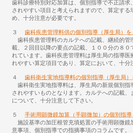
歯科診療特別対応加算は、個別指導で不正請求
されやすい項目と考えられますので、算定する
め、十分注意が必要です。
３
歯科疾患管理料供の個別指導（厚生局）を
歯科疾患管理料のカルテへの記載、継続的管
載、２回目以降の要点の記載、１００分の８０
れています。歯科疾患管理料は厚生局の指導医
れやすい算定項目であり、算定において、十分
４
歯科衛生実地指導料の個別指導（厚生局）
歯科衛生実地指導料は、厚生局の新規個別指
されやすいものとなります。カルテへの記載、
について、十分注意して下さい。
５
手術用顕微鏡加算（手顕微加）の個別指導
施設基準の加圧根管充填処置の手術用顕微鏡
意事項、個別指導での指摘事項のコラムです。