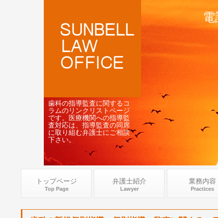
電
歯科の指導監査に関するコ
ラムのリンクリストページ
です。医療機関への指導監
査対応は、指導監査の同席
に取り組む弁護士にご相談
下さい。
トップページ
弁護士紹介
業務内容
Top Page
Lawyer
Practices