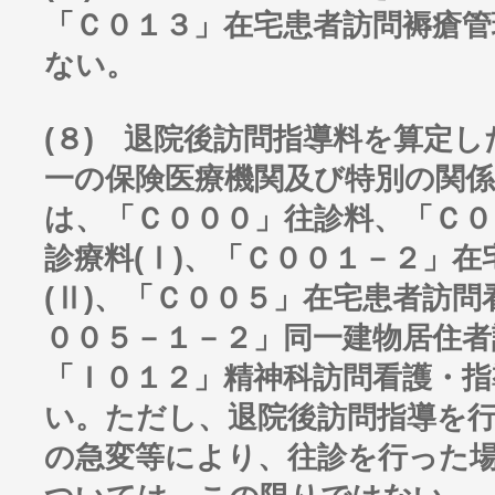
「Ｃ０１３」在宅患者訪問褥瘡管
ない。
(８) 退院後訪問指導料を算定
一の保険医療機関及び特別の関
は、「Ｃ０００」往診料、「Ｃ０
診療料(Ⅰ)、「Ｃ００１－２」在
(Ⅱ)、「Ｃ００５」在宅患者訪
００５－１－２」同一建物居住者
「Ｉ０１２」精神科訪問看護・指
い。ただし、退院後訪問指導を
の急変等により、往診を行った