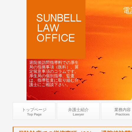
電
退院後訪問指導料での厚生
局の指摘事項（医科）、算
定留意事項のコラムです。
厚生局の個別指導、監査
は、指導監査に取り組む弁
護士にご相談下さい。
トップページ
弁護士紹介
業務内容
Top Page
Lawyer
Practices