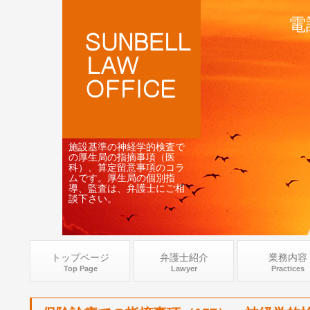
電
施設基準の神経学的検査で
の厚生局の指摘事項（医
科）、算定留意事項のコラ
ムです。厚生局の個別指
導、監査は、弁護士にご相
談下さい。
トップページ
弁護士紹介
業務内容
Top Page
Lawyer
Practices