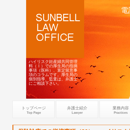
電
ハイリスク妊産婦共同管理
料（Ⅰ）での厚生局の指摘
事項（医科）、算定留意事
項のコラムです。厚生局の
個別指導、監査は、弁護士
にご相談下さい。
トップページ
弁護士紹介
業務内容
Top Page
Lawyer
Practices