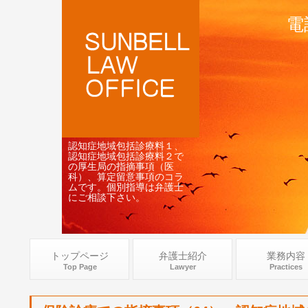
電
認知症地域包括診療料１、
認知症地域包括診療料２で
の厚生局の指摘事項（医
科）、算定留意事項のコラ
ムです。個別指導は弁護士
にご相談下さい。
トップページ
弁護士紹介
業務内容
Top Page
Lawyer
Practices