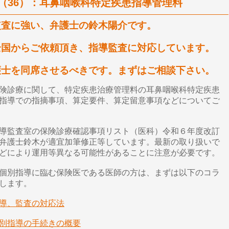
（36）：耳鼻咽喉科特定疾患指導管理料
監査に強い、弁護士の鈴木陽介です。
全国からご依頼頂き、指導監査に対応しています。
護士を同席させるべきです。まずはご相談下さい。
険診療に関して、特定疾患治療管理料の耳鼻咽喉科特定疾患
指導での指摘事項、算定要件、算定留意事項などについてご
導監査室の保険診療確認事項リスト（医科）令和６年度改訂
弁護士鈴木が適宜加筆修正等しています。最新の取り扱いで
どにより運用等異なる可能性があることに注意が必要です。
個別指導に臨む保険医である医師の方は、まずは以下のコラ
します。
導、監査の対応法
別指導の手続きの概要