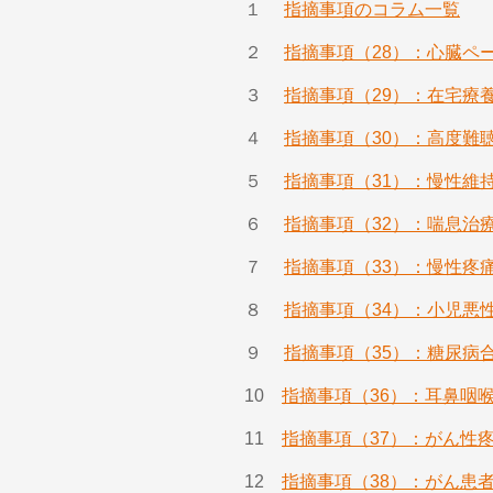
１
指摘事項のコラム一覧
２
指摘事項（28）：心臓ペ
３
指摘事項（29）：在宅療
４
指摘事項（30）：高度難
５
指摘事項（31）：慢性維
６
指摘事項（32）：喘息治
７
指摘事項（33）：慢性疼
８
指摘事項（34）：小児悪
９
指摘事項（35）：糖尿病
10
指摘事項（36）：耳鼻咽
11
指摘事項（37）：がん性
12
指摘事項（38）：がん患