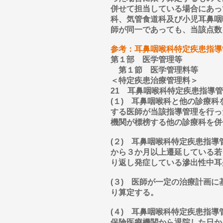
併せて担当している場合にあっ
科、気管食道科及び小児耳鼻咽
師が同一であっても、当該点数
参考：耳鼻咽喉科特定疾患指導
第１部 医学管理等
第１節 医学管理料等
＜特定疾患治療管理料＞
21 耳鼻咽喉科特定疾患指導
(１) 耳鼻咽喉科と他の診療
する医師が当該指導管理を行っ
機関が標榜する他の診療科を併
(２) 耳鼻咽喉科特定疾患指
から３か月以上遷延している若
り返し発症している滲出性中耳
(３) 医師が一定の治療計画
り算定する。
(４) 耳鼻咽喉科特定疾患指
保険医療機関から退院した日か