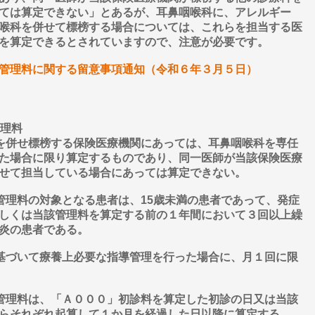
ては算定できない」とあるが、耳鼻咽喉科に、アレルギー
喉科を併せて標榜する場合については、これらを担当する医
を算定できるとされていますので、注意が必要です。
管理料に関する留意事項通知（令和６年３月５日）
管理料
科を併せ標榜する保険医療機関にあっては、耳鼻咽喉科を専任
た場合に限り算定するものであり、同一医師が当該保険医療
せて担当している場合にあっては算定できない。
導管理料の対象となる患者は、15歳未満の患者であって、発症
しくは当該管理料を算定する前の１年間において３回以上繰
炎の患者である。
に基づいて療養上必要な指導管理を行った場合に、月１回に限
導管理料は、「Ａ０００」初診料を算定した初診の日又は当該
らそれぞれ起算して１か月を経過した日以降に算定する。