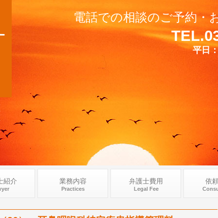
電話での相談のご予約・
TEL.0
平日：
鼻
料
医
ラ
士
士紹介
業務内容
弁護士費用
依
yer
Practices
Legal Fee
Consu