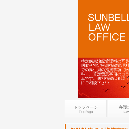
特定疾患治療管理料の耳
咽喉科特定疾患指導管理
での厚生局の指摘事項（
科）、算定留意事項のコ
ムです。個別指導は弁護
にご相談下さい。
トップページ
弁護
Top Page
Law