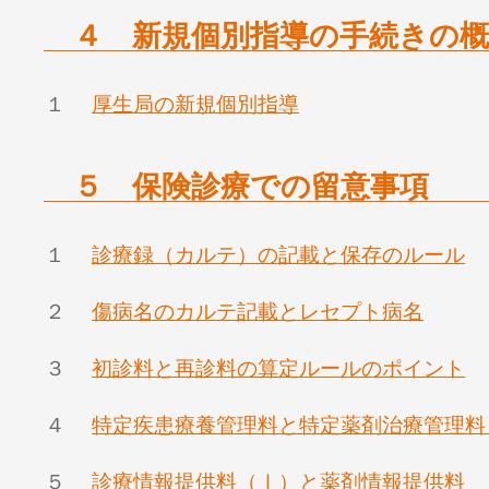
４ 新規個別指導の手続きの概
１
厚生局の新規個別指導
５ 保険診療での留意事項
１
診療録（カルテ）の記載と保存のルール
２
傷病名のカルテ記載とレセプト病名
３
初診料と再診料の算定ルールのポイント
４
特定疾患療養管理料と特定薬剤治療管理料
５
診療情報提供料（Ⅰ）と薬剤情報提供料