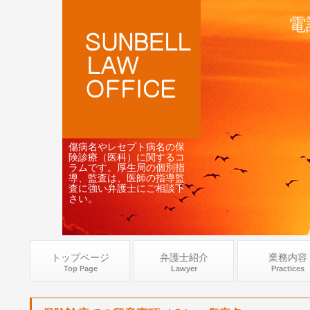
電
傷病名やレセプト病名の保
険診療（医科）に関するコ
ラムです。厚生局の個別指
導、監査は、医師の指導監
査に強い弁護士にご相談下
さい。
トップページ
弁護士紹介
業務内容
Top Page
Lawyer
Practices