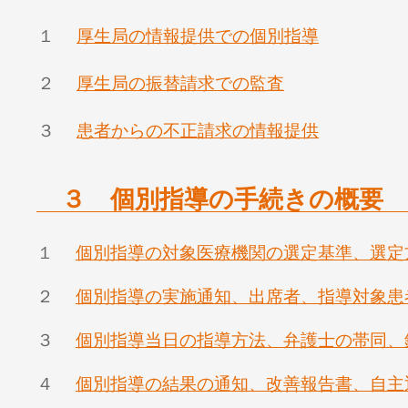
１
厚生局の情報提供での個別指導
２
厚生局の振替請求での監査
３
患者からの不正請求の情報提供
３ 個別指導の手続きの概要
１
個別指導の対象医療機関の選定基準、選定
２
個別指導の実施通知、出席者、指導対象患
３
個別指導当日の指導方法、弁護士の帯同、
４
個別指導の結果の通知、改善報告書、自主